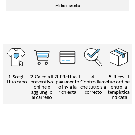
Minimo: 10 unità
1
. Scegli
2
. Calcola il
3
. Effettua il
4
.
5
. Ricevi il
il tuo capo
preventivo
pagamento
Controlliamo
tuo ordine
online e
o invia la
che tutto sia
entro la
aggiungilo
richiesta
corretto
tempistica
al carrello
indicata