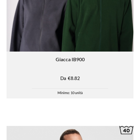
Giacca
IB900
Da
€8.82
Minimo: 10 unità