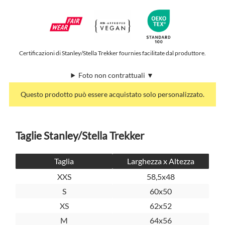
Certificazioni di Stanley/Stella Trekker fournies facilitate dal produttore.
Foto non contrattuali ▼
Questo prodotto può essere acquistato solo personalizzato.
Taglie Stanley/Stella Trekker
Taglia
Larghezza x Altezza
XXS
58,5x48
S
60x50
XS
62x52
M
64x56