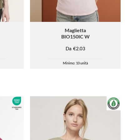
Maglietta
BIO150IC W
Da
€2.03
Minimo: 10 unità