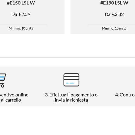
#E150 LSL W
#E190 LSL W
Da
€2.59
Da
€3.82
Minimo: 10 unità
Minimo: 10 unità
eventivo online
3
. Effettua il pagamento o
4
. Contro
al carrello
invia la richiesta