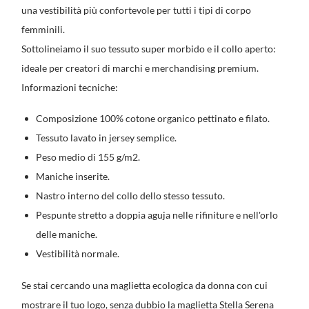
una vestibilità più confortevole per tutti i tipi di corpo
femminili.
Sottolineiamo il suo tessuto super morbido e il collo aperto:
ideale per creatori di marchi e merchandising premium.
Informazioni tecniche:
Composizione 100% cotone organico pettinato e filato.
Tessuto lavato in jersey semplice.
Peso medio di 155 g/m2.
Maniche inserite.
Nastro interno del collo dello stesso tessuto.
Pespunte stretto a doppia aguja nelle rifiniture e nell'orlo
delle maniche.
Vestibilità normale.
Se stai cercando una maglietta ecologica da donna con cui
mostrare il tuo logo, senza dubbio la maglietta Stella Serena