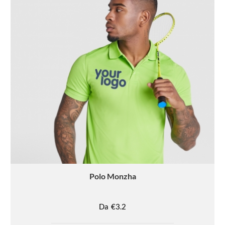
Polo
Monzha
Da
€3.2