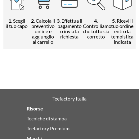
1
. Scegli
2
. Calcola il
3
. Effettua il
4
.
5
. Ricevi il
il tuo capo
preventivo
pagamento
Controlliamo
tuo ordine
online e
o invia la
che tutto sia
entro la
aggiungilo
richiesta
corretto
tempistica
al carrello
indicata
Teefactory Italia
Risorse
Tecniche di stampa
Teefactory Premium
Marchi