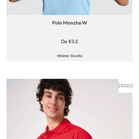
Polo
Monzha W
Da
€3.2
Minimo: 10 unità