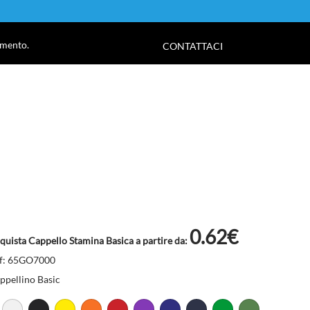
!
amento.
CONTATTACI
0.62€
quista Cappello Stamina Basica a partire da:
f: 65GO7000
ppellino Basic