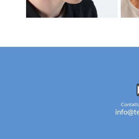
Contatta
info@te