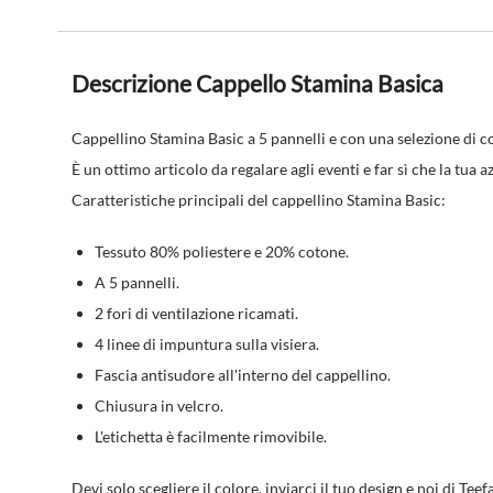
Descrizione Cappello Stamina Basica
Cappellino Stamina Basic a 5 pannelli e con una selezione di col
È un ottimo articolo da regalare agli eventi e far sì che la tua
Caratteristiche principali del cappellino Stamina Basic:
Tessuto 80% poliestere e 20% cotone.
A 5 pannelli.
2 fori di ventilazione ricamati.
4 linee di impuntura sulla visiera.
Fascia antisudore all'interno del cappellino.
Chiusura in velcro.
L'etichetta è facilmente rimovibile.
Devi solo scegliere il colore, inviarci il tuo design e noi di Te