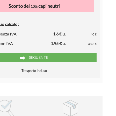
Sconto del
capi neutri
10%
uo calcolo :
 senza IVA
1.6 € u.
40 €
 con IVA
1.95 € u.
48.8 €
SEGUENTE
Trasporto incluso