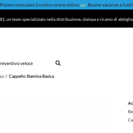
Potete consulare il nostro orario estivo
. Buone vacanze a tutti
qui
81, un team specializzato nella distribuzione, stampa e ricamo di abbigli
reventivo veloce
sic
Cappello Stamina Basica
Ac
Re
Ca