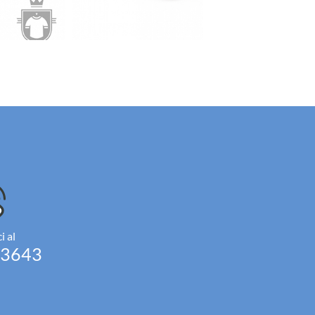
i al
93643