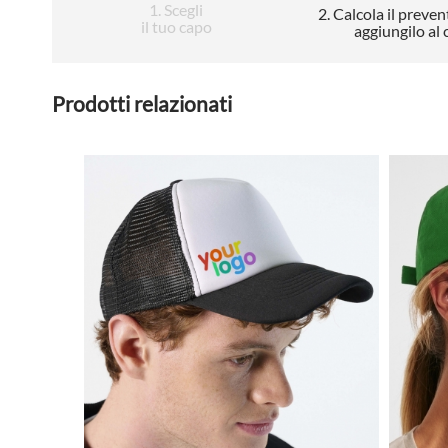
1
. Scegli
2
. Calcola il preven
il tuo capo
aggiungilo al 
Prodotti relazionati