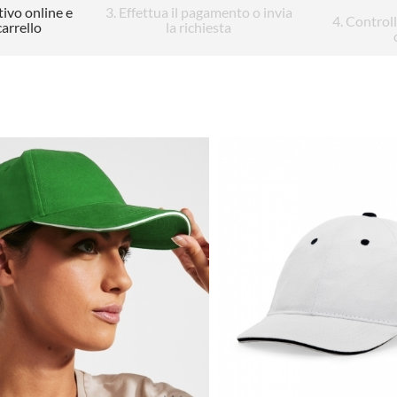
tivo online e
3
. Effettua il pagamento o invia
4
. Control
carrello
la richiesta