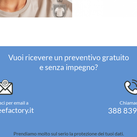
Vuoi ricevere un preventivo gratuito
e senza impegno?
ci per email a
Chiamac
efactory.it
388 83
Prendiamo molto sul serio la
protezione dei tuoi dati.