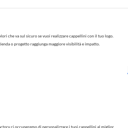
ori che va sul sicuro se vuoi realizzare cappellini con il tuo logo.
 azienda o progetto raggiunga maggiore visibilità e impatto.
efactory ci occuperemo di personalizzare i tuoi cappellini al miglior