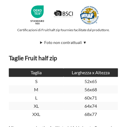
Certificazioni di Fruit half zip fournies facilitate dal produttore.
Foto non contrattuali ▼
Taglie Fruit half zip
Taglia
Larghezza x Altezza
S
52x65
M
56x68
L
60x71
XL
64x74
XXL
68x77