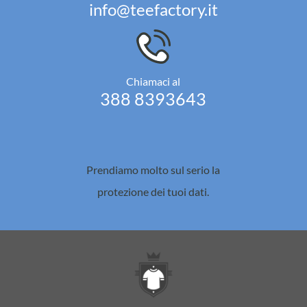
info@teefactory.it
Chiamaci al
388 8393643
Prendiamo molto sul serio la
protezione dei tuoi dati.