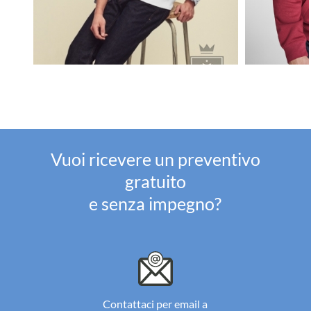
Vuoi ricevere un preventivo
gratuito
e senza impegno?
Contattaci per email a