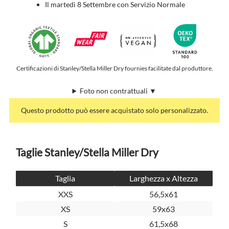
Il martedì 8 Settembre con Servizio Normale
Certificazioni di Stanley/Stella Miller Dry fournies facilitate dal produttore.
Foto non contrattuali ▼
Questo prodotto può essere acquistato solo personalizzato.
Taglie Stanley/Stella Miller Dry
Taglia
Larghezza x Altezza
XXS
56,5x61
XS
59x63
S
61,5x68