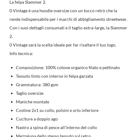
La felpa Slammer 2.
0 Vintage è una hoodie oversize con un tocco retrò che la
rende indispensabile per i marchi di abbigliamento streetwear.
Con i suoi dettagli consumati e il taglio extra-large, la Slammer
2.
0 Vintage sarà la scelta ideale per far risaltare il tuo logo.
Info tecnica:
Composizione: 100% cotone organico filato e pettinato
Tessuto tinto con interno in felpa garzata
Grammatura: 380 gsm
Taglio oversize
Maniche montate
Costine 2x1 su collo, polsini e orlo inferiore
Cuciture a doppio ago
Nastro a spina di pesce all'interno del collo
Mezzaluna dello stesso tessuto sul retro