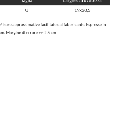
Taglia
Larghezza x Altezza
U
19x30,5
Misure approssimative facilitate dal fabbricante. Espresse in
cm. Margine di errore +/- 2,5 cm