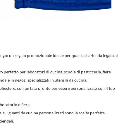
logo: un regalo promozionale ideale per qualsiasi azienda legata al
o perfetto per laboratori di cucina, scuole di pasticceria, fiere
ale in negozi specializzati in utensili da cucina.
liestere, con un lato pronto per essere personalizzato con il tuo
boratorio o fiera.
, i guanti da cucina personalizzati sono la scelta perfetta.
ziendali.