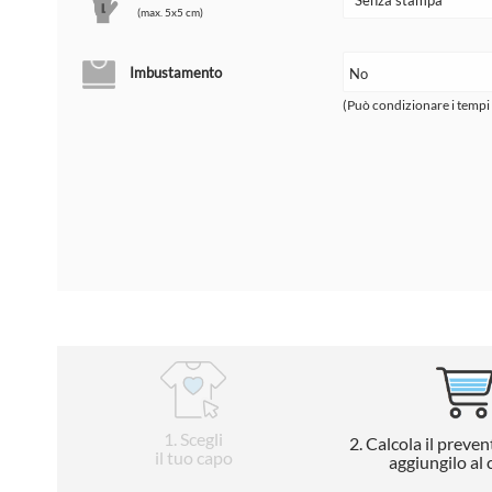
(max. 5x5 cm)
Imbustamento
(Può condizionare i tempi
1
. Scegli
2
. Calcola il preven
il tuo capo
aggiungilo al 