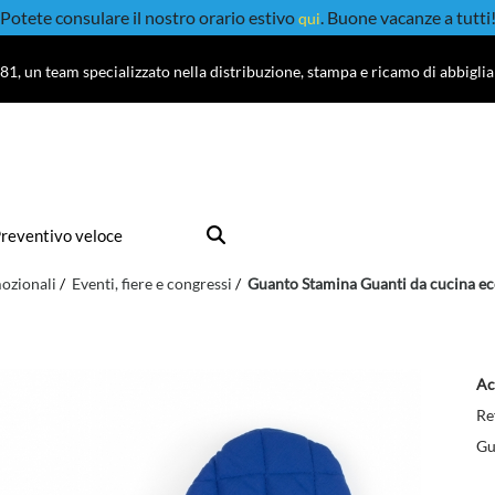
Potete consulare il nostro orario estivo
. Buone vacanze a tutti
qui
81, un team specializzato nella distribuzione, stampa e ricamo di abbigli
reventivo veloce
ozionali
Eventi, fiere e congressi
Guanto Stamina Guanti da cucina e
Ac
Re
Gu