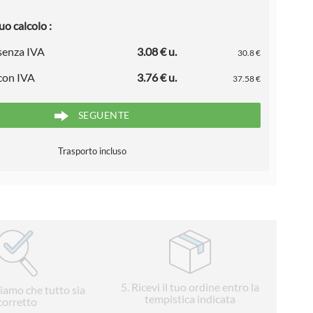
uo calcolo :
 senza IVA
3.08 € u.
30.8 €
 con IVA
3.76 € u.
37.58 €
SEGUENTE
Trasporto incluso
5
. Ricevi il tuo ordine entro la
liamo che tutto sia
tempistica indicata
corretto