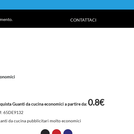
!
amento.
CONTATTACI
conomici
0.8€
quista Guanti da cucina economici a partire da:
f: 65DE9132
anti da cucina pubblicitari molto economici