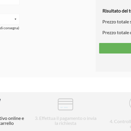
Risultato del t
Prezzo totale
 di consegna)
Prezzo totale
tivo online e
3
. Effettua il pagamento o invia
4
. Control
carrello
la richiesta