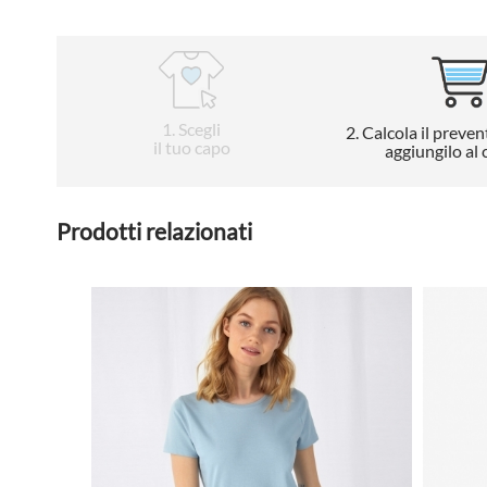
1
. Scegli
2
. Calcola il preven
il tuo capo
aggiungilo al 
Prodotti relazionati