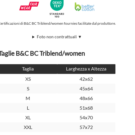
ertificazioni di B&C BC Triblend/women fournies facilitate dal produttore.
Foto non contrattuali ▼
Taglie B&C BC Triblend/women
Taglia
Larghezza x Altezza
XS
42x62
S
45x64
M
48x66
L
51x68
XL
54x70
XXL
57x72