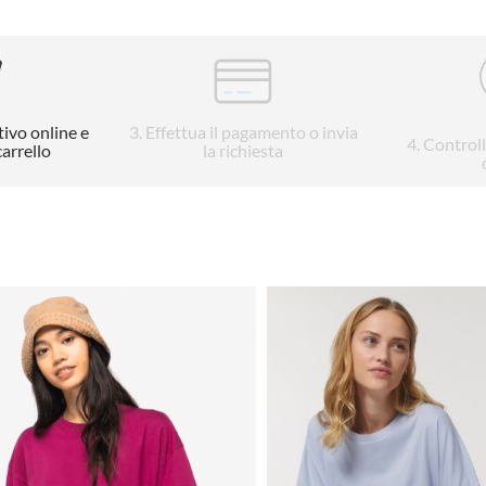
tivo online e
3
. Effettua il pagamento o invia
4
. Control
carrello
la richiesta