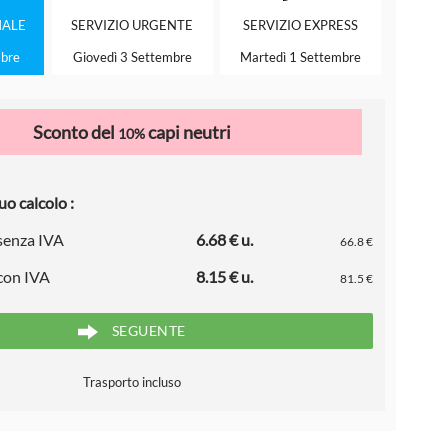
ALE
SERVIZIO
URGENTE
SERVIZIO
EXPRESS
mbre
Giovedì 3 Settembre
Martedì 1 Settembre
Sconto del
capi neutri
10%
uo calcolo :
 senza IVA
6.68 € u.
66.8 €
 con IVA
8.15 € u.
81.5 €
SEGUENTE
Trasporto incluso