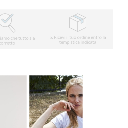
5
. Ricevi il tuo ordine entro la
liamo che tutto sia
tempistica indicata
corretto