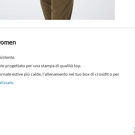
/women
sistente.
nte progettato per una stampa di qualità top.
ornate estive più calde, l'allenamento nel tuo box di crossfit o per
lizzato
.