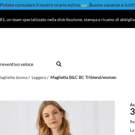
Potete consulare il nostro orario estivo
. Buone vacanze a tutti
qui
81, un team specializzato nella distribuzione, stampa e ricamo di abbigli
reventivo veloce
agliette donna
Leggere
Maglietta B&C BC Triblend/women
Ac
3
Re
La