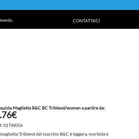
!
amento.
CONTATTACI
quista Maglietta B&C BC Triblend/women a partire da:
.76€
f: 01TW056
 maglietta Triblend del marchio B&C è leggera, morbida e