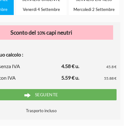
mbre
Venerdì 4 Settembre
Mercoledì 2 Settembre
Sconto del
capi neutri
10%
uo calcolo :
 senza IVA
4.58 € u.
45.8 €
 con IVA
5.59 € u.
55.88 €
SEGUENTE
Trasporto incluso