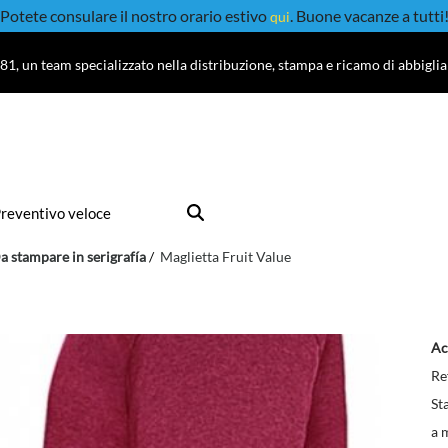
Potete consulare il nostro orario estivo
. Buone vacanze a tutti
qui
81, un team specializzato nella distribuzione, stampa e ricamo di abbigli
reventivo veloce
a stampare in serigrafía
Maglietta Fruit Value
Ac
Re
St
a 