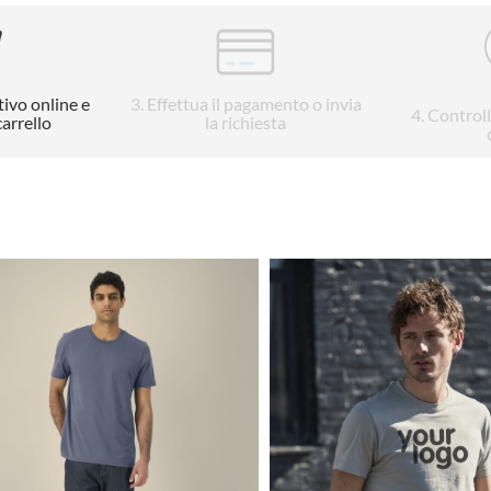
tivo online e
3
. Effettua il pagamento o invia
4
. Control
carrello
la richiesta