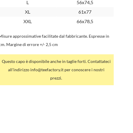
L
56x74,5
XL
61x77
XXL
66x78,5
Misure approssimative facilitate dal fabbricante. Espresse in
cm. Margine di errore +/- 2,5 cm
Questo capo è disponibile anche in taglie forti. Contattateci
all'indirizzo info@teefactory.it per conoscere i nostri
prezzi.