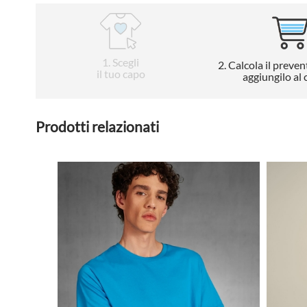
1
. Scegli
2
. Calcola il preven
il tuo capo
aggiungilo al 
Prodotti relazionati