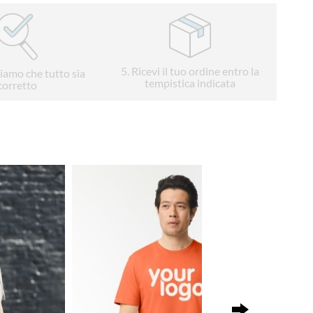
5
. Ricevi il tuo ordine entro la
liamo che tutto sia
tempistica indicata
corretto