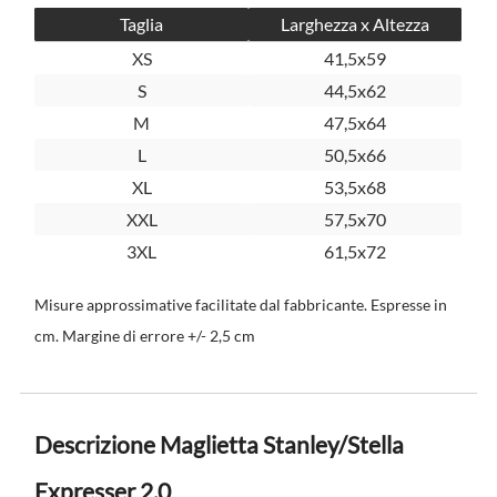
Taglia
Larghezza x Altezza
XS
41,5x59
S
44,5x62
M
47,5x64
L
50,5x66
XL
53,5x68
XXL
57,5x70
3XL
61,5x72
Misure approssimative facilitate dal fabbricante. Espresse in
cm. Margine di errore +/- 2,5 cm
Descrizione Maglietta Stanley/Stella
Expresser 2.0