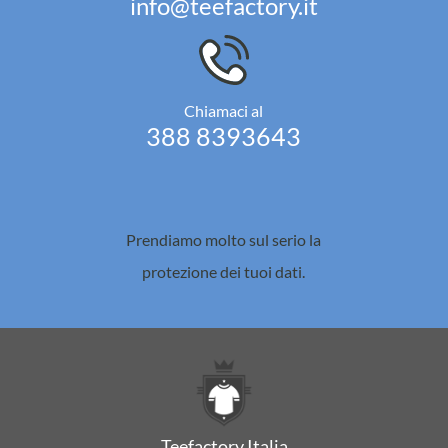
info@teefactory.it
Chiamaci al
388 8393643
Prendiamo molto sul serio la
protezione dei tuoi dati.
Teefactory Italia