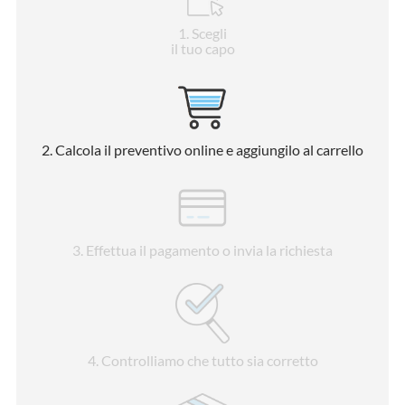
1
. Scegli
il tuo capo
2
. Calcola il preventivo online e aggiungilo al carrello
3
. Effettua il pagamento o invia la richiesta
4
. Controlliamo che tutto sia corretto