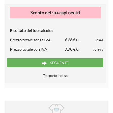
Sconto del
capi neutri
10%
Risultato del tuo calcolo :
Prezzo totale senza IVA
6.38 € u.
63.8 €
Prezzo totale con IVA
7.78 € u.
77.84 €
SEGUENTE
Trasporto incluso