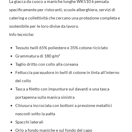
La giacca da cuoco a maniche lunghe WK510 è pensata
specificamente per ristoranti, scuole alberghiere, servizi di
catering e collettività che cercano una protezione completa e
sostenibile per le loro divise da lavoro.
Info tecniche:
Tessuto twill 65% poliestere e 35% cotone riciclato
Grammatura di 180 g/m²
Taglio dritto con collo alla coreana
Fettuccia parasudore in twill di cotone in tinta all'interno
del collo
Tasca a filetto con impunture sul davanti e una tasca
portapenna sulla manica sinistra
Chiusura incrociata con bottoni a pressione metallici
nascosti sotto la patta
Spacchi laterali
Orlo a fondo maniche e sul fondo del capo