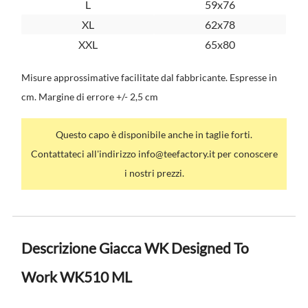
L
59x76
XL
62x78
XXL
65x80
Misure approssimative facilitate dal fabbricante. Espresse in
cm. Margine di errore +/- 2,5 cm
Questo capo è disponibile anche in taglie forti.
Contattateci all'indirizzo info@teefactory.it per conoscere
i nostri prezzi.
Descrizione Giacca WK Designed To
Work WK510 ML