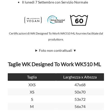
Il lunedì 7 Settembre con Servizio Normale
Certificazioni di WK Designed To Work WK510 ML fournies facilitate dal
produttore.
Foto non contrattuali ▼
Taglie WK Designed To Work WK510 ML
Taglia
Larghezza x Altezza
XXS
47x68
XS
50x70
S
53x72
M
56x74