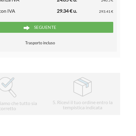
240.5 €
 con IVA
29.34 € u.
293.41 €
SEGUENTE
Trasporto incluso
5
. Ricevi il tuo ordine entro la
liamo che tutto sia
tempistica indicata
corretto