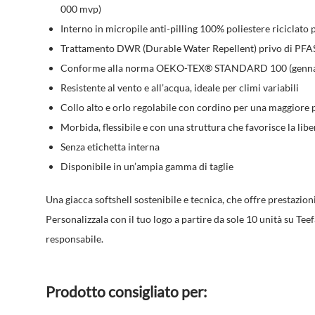
000 mvp)
Interno in
micropile anti-pilling
100% poliestere riciclato 
Trattamento
DWR (Durable Water Repellent)
privo di PFAS
Conforme alla norma OEKO-TEX® STANDARD 100 (genna
Resistente al vento e all’acqua, ideale per climi variabili
Collo alto e orlo regolabile con cordino per una maggiore 
Morbida, flessibile e con una struttura che favorisce la li
Senza etichetta interna
Disponibile in un’ampia gamma di taglie
Una giacca softshell sostenibile e tecnica, che offre prestazion
Personalizzala con il tuo logo a partire da sole 10 unità su Tee
responsabile.
Prodotto consigliato per: