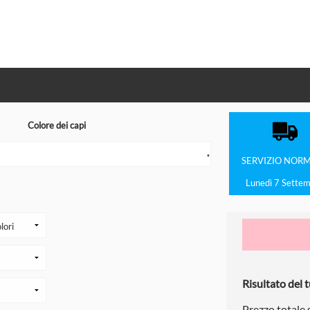
Colore dei capi
▼
SERVIZIO
NORM
Lunedì 7 Sette
Risultato del t
Prezzo totale