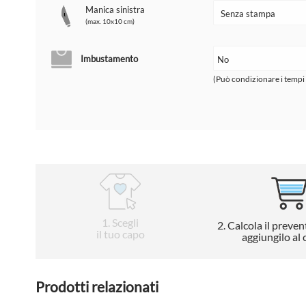
Manica sinistra
(max. 10x10 cm)
Imbustamento
(Può condizionare i tempi
1
. Scegli
2
. Calcola il preven
il tuo capo
aggiungilo al 
Prodotti relazionati