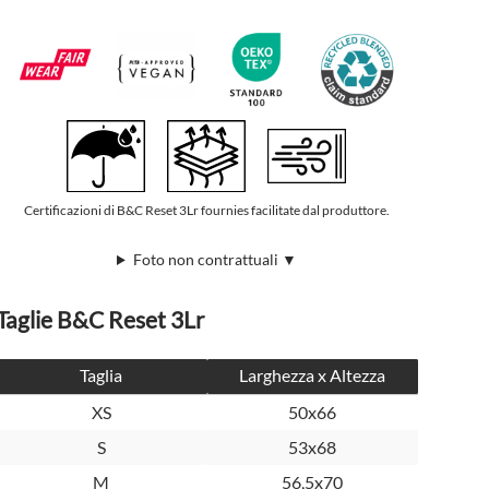
Certificazioni di B&C Reset 3Lr fournies facilitate dal produttore.
Foto non contrattuali ▼
Taglie B&C Reset 3Lr
Taglia
Larghezza x Altezza
XS
50x66
S
53x68
M
56,5x70