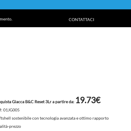
!
amento.
CONTATTACI
19.73€
quista Giacca B&C Reset 3Lr a partire da:
f: 01JG005
ftshell sostenibile con tecnologia avanzata e ottimo rapporto
alità-prezzo