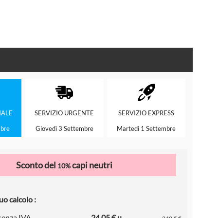
ALE
SERVIZIO
URGENTE
SERVIZIO
EXPRESS
mbre
Giovedì 3 Settembre
Martedì 1 Settembre
Sconto del
capi neutri
10%
uo calcolo :
 senza IVA
24.05 € u.