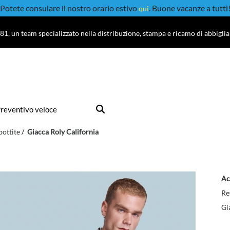
Potete consulare il nostro orario estivo
. Buone vacanze a tutti
qui
81, un team specializzato nella distribuzione, stampa e ricamo di abbigli
reventivo veloce
bottite
Giacca Roly California
Ac
Re
Gi