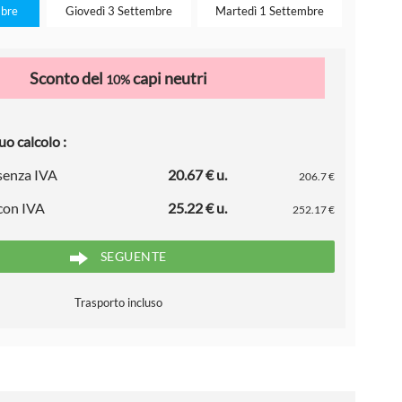
mbre
Giovedì 3 Settembre
Martedì 1 Settembre
Sconto del
capi neutri
10%
uo calcolo :
 senza IVA
20.67 € u.
206.7 €
 con IVA
25.22 € u.
252.17 €
SEGUENTE
Trasporto incluso