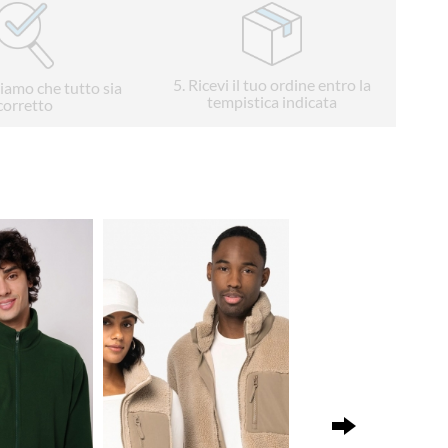
5
. Ricevi il tuo ordine entro la
liamo che tutto sia
tempistica indicata
corretto