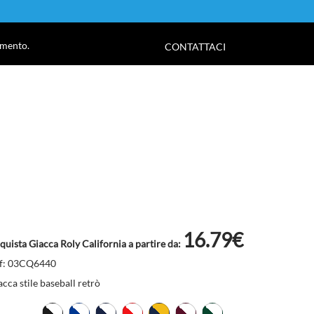
!
amento.
CONTATTACI
16.79€
quista Giacca Roly California a partire da:
f: 03CQ6440
acca stile baseball retrò