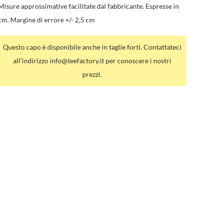
Misure approssimative facilitate dal fabbricante. Espresse in
cm. Margine di errore +/- 2,5 cm
Questo capo è disponibile anche in taglie forti. Contattateci
all'indirizzo info@teefactory.it per conoscere i nostri
prezzi.