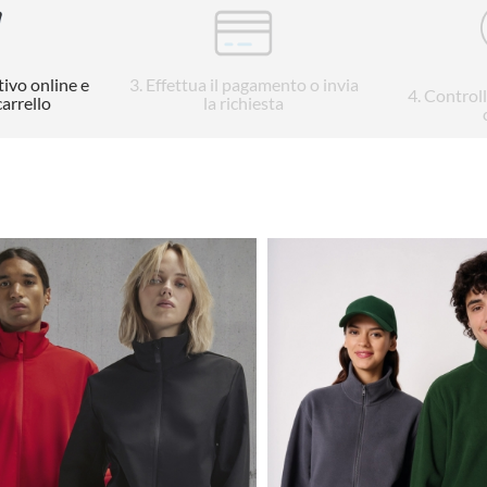
tivo online e
3
. Effettua il pagamento o invia
4
. Control
carrello
la richiesta