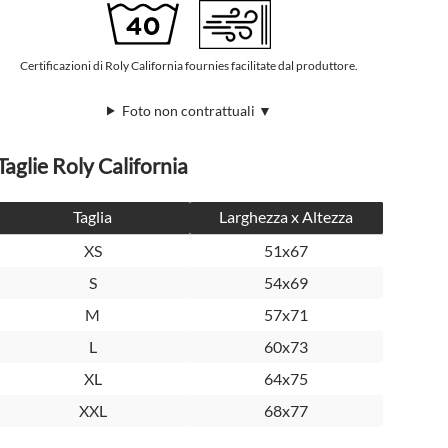
Certificazioni di Roly California fournies facilitate dal produttore.
Foto non contrattuali ▼
Taglie Roly California
Taglia
Larghezza x Altezza
XS
51x67
S
54x69
M
57x71
L
60x73
XL
64x75
XXL
68x77