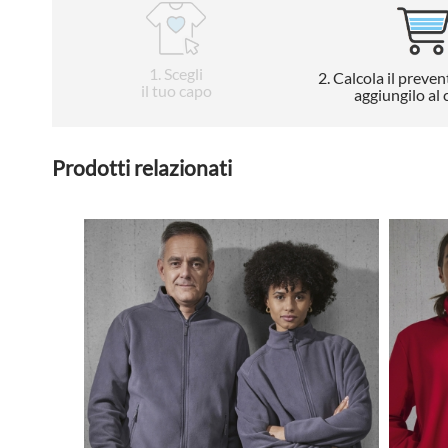
1
. Scegli
2
. Calcola il preven
il tuo capo
aggiungilo al 
Prodotti relazionati