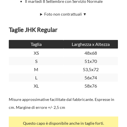
Il martedì 8 Settembre con Servizio Normale
Foto non contrattuali ▼
Taglie JHK Regular
Taglia
Larghezza x Altezza
XS
48x68
S
51x70
M
53,5x72
L
56x74
XL
58x76
Misure approssimative facilitate dal fabbricante. Espresse in
cm. Margine di errore +/- 2,5 cm
Questo capo è disponibile anche in taglie forti.