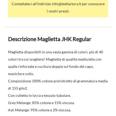
Contattateci all'indirizzo info@teefactory.it per conoscere
i nostri prezzi.
Descrizione Maglietta JHK Regular
Maglietta disponibili in una vasta gamma di colori, più di 40
colori tra cui scegliere! Maglietta di qualità medio/alta con
spalle rinforzate e cuciture doppie sul fondo del capo,
maniche e collo.
Composizione 100% cotone preristretto di grammatura media
di 155 g/m2.
Con colletto in lycra e tessuto tubolare.
Grey Melange: 85% cotone e 15% viscosa.
Ash Melange: 95% cotone e 2% viscosa.