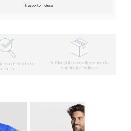
Trasporto incluso
5
. Ricevi il tuo ordine entro la
liamo che tutto sia
tempistica indicata
corretto