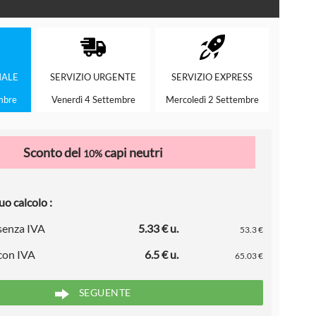
ALE
SERVIZIO
URGENTE
SERVIZIO
EXPRESS
mbre
Venerdì 4 Settembre
Mercoledì 2 Settembre
Sconto del
capi neutri
10%
uo calcolo :
 senza IVA
5.33 € u.
53.3 €
 con IVA
6.5 € u.
65.03 €
SEGUENTE