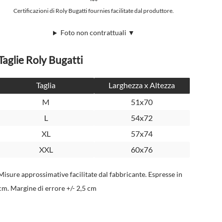
Certificazioni di Roly Bugatti fournies facilitate dal produttore.
Foto non contrattuali ▼
Taglie Roly Bugatti
Taglia
Larghezza x Altezza
M
51x70
L
54x72
XL
57x74
XXL
60x76
Misure approssimative facilitate dal fabbricante. Espresse in
cm. Margine di errore +/- 2,5 cm