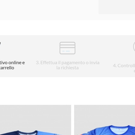
tivo online e
3
. Effettua il pagamento o invia
4
. Control
carrello
la richiesta