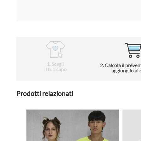
1
. Scegli
2
. Calcola il preven
il tuo capo
aggiungilo al 
Prodotti relazionati