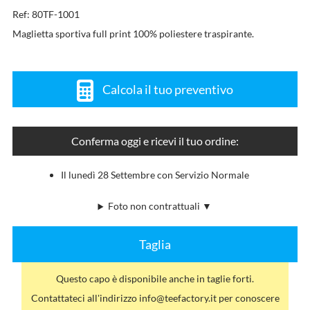
Ref: 80TF-1001
Maglietta sportiva full print 100% poliestere traspirante.
Calcola il tuo preventivo
Conferma oggi e ricevi il tuo ordine:
Il lunedì 28 Settembre con Servizio Normale
Foto non contrattuali ▼
Taglia
Questo capo è disponibile anche in taglie forti.
Contattateci all'indirizzo info@teefactory.it per conoscere