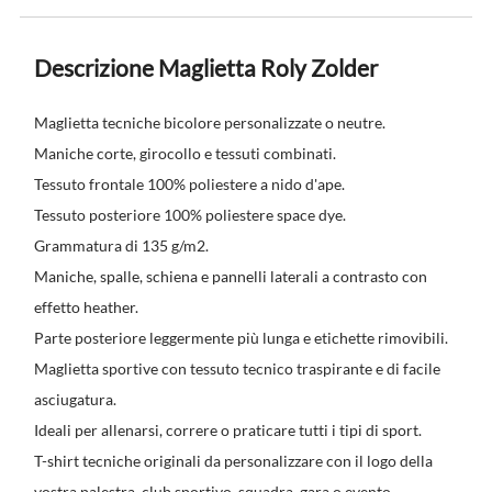
Descrizione Maglietta Roly Zolder
Maglietta tecniche bicolore personalizzate o neutre.
Maniche corte, girocollo e tessuti combinati.
Tessuto frontale 100% poliestere a nido d'ape.
Tessuto posteriore 100% poliestere space dye.
Grammatura di 135 g/m2.
Maniche, spalle, schiena e pannelli laterali a contrasto con
effetto heather.
Parte posteriore leggermente più lunga e etichette rimovibili.
Maglietta sportive con tessuto tecnico traspirante e di facile
asciugatura.
Ideali per allenarsi, correre o praticare tutti i tipi di sport.
T-shirt tecniche originali da personalizzare con il logo della
vostra palestra, club sportivo, squadra, gara o evento.