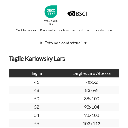
Certificazioni di Karlowsky Lars fournies facilitate dal produttore.
Foto non contrattuali ▼
Taglie Karlowsky Lars
Taglia
Larghezza x Altezza
46
78x92
48
83x96
50
88x100
52
93x104
54
98x108
56
103x112